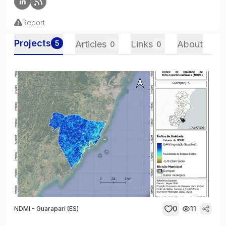
Report
Projects
5
Articles
Links
About
0
0
0
11
NDMI - Guarapari (ES)