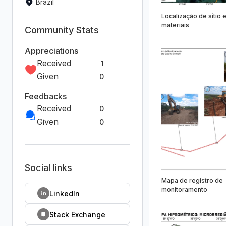
Brazil
Localização de sítio 
materiais
Community Stats
Appreciations
Received
1
Given
0
Feedbacks
Received
0
Given
0
Social links
Mapa de registro de
monitoramento
LinkedIn
Stack Exchange