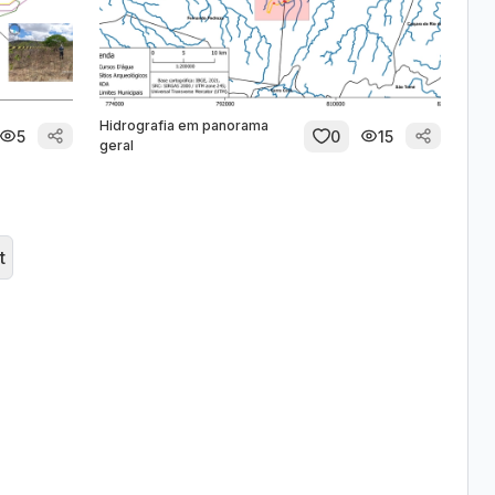
Hidrografia em panorama
5
0
15
geral
t