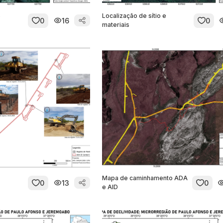
e
Localização de sítio e
0
16
0
materiais
Mapa de caminhamento ADA
0
13
0
e AID