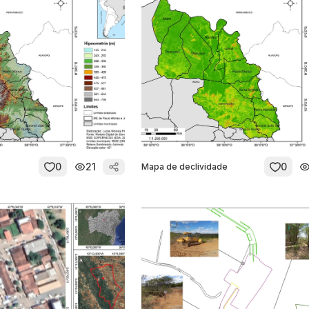
0
21
0
Mapa de declividade