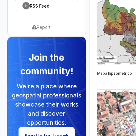
RSS Feed
Report
Join the
community!
Mapa hipsométrico
We're a place where
geospatial professionals
showcase their works
and discover
opportunities.
Sign Up for free