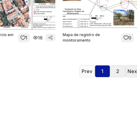
rcio em
Mapa de registro de
1
16
0
monitoramento
Prev
1
2
Nex