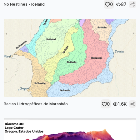
0
87
No Neatlines - Iceland
0
1.6K
Bacias Hidrográficas do Maranhão