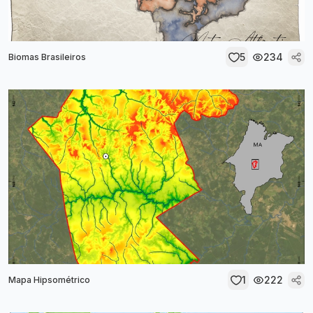
5
234
Biomas Brasileiros
1
222
Mapa Hipsométrico