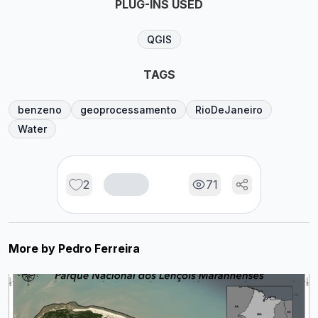
PLUG-INS USED
QGIS
TAGS
benzeno
geoprocessamento
RioDeJaneiro
Water
2
71
More by
Pedro Ferreira