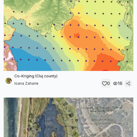
Co-Kriging (Cluj county)
0
16
Ioana Zaharie