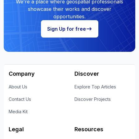
We're a place where geospatial professionals
showcase their works and discover
opportunities.
Sign Up for free
Company
Discover
About Us
Explore Top Articles
Contact Us
Discover Projects
Media Kit
Legal
Resources