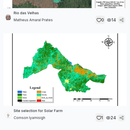
Rio das Velhas
0
14
Matheus Amaral Prates
Site selection for Solar Farm
1
24
Comson Iyamisigh