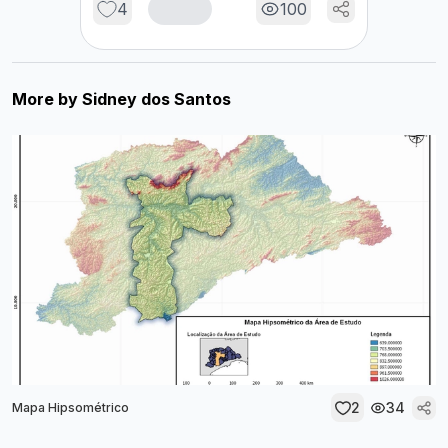
4
100
More by
Sidney dos Santos
2
34
Mapa Hipsométrico