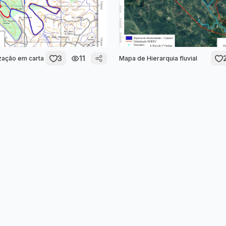
3
11
zação em carta
Mapa de Hierarquia fluvial