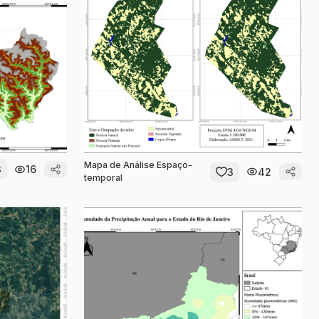
Mapa de Análise Espaço-
3
16
3
42
temporal