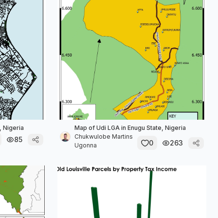
, Nigeria
Map of Udi LGA in Enugu State, Nigeria
Chukwulobe Martins
85
0
263
Ugonna