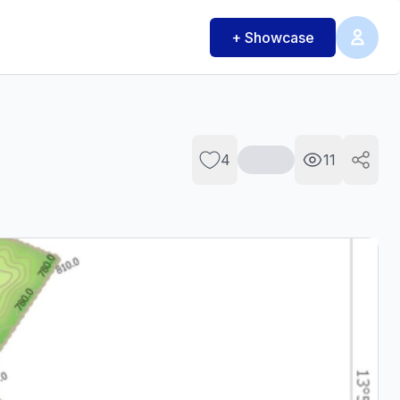
+ Showcase
4
11