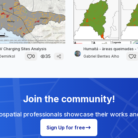
EV Charging Sites Analysis
Humaitá - àreas queimadas - 
0
35
2
Demirkol
Gabriel Bentes Alho
Join the community!
spatial professionals showcase their works and
Sign Up for free