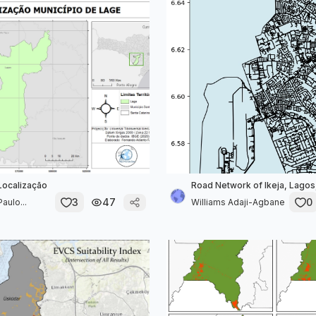
Localização
Road Network of Ikeja, Lagos
3
47
0
aulo...
Williams Adaji-Agbane