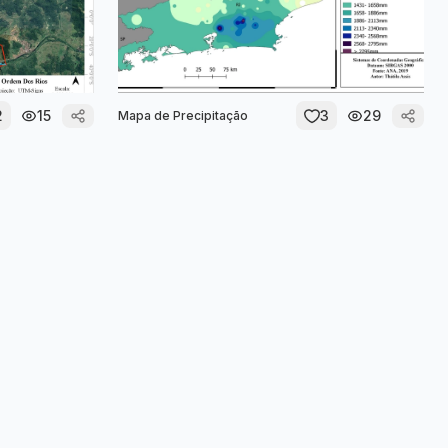
2
15
3
29
Mapa de Precipitação