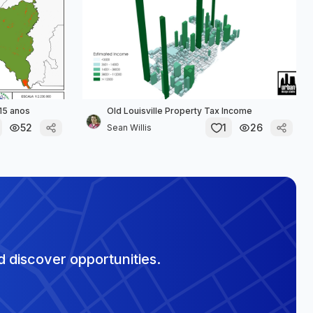
15 anos
Old Louisville Property Tax Income
52
1
26
Sean Willis
 discover opportunities.