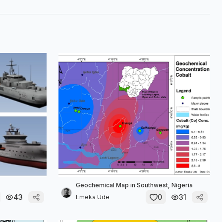
Geochemical Map in Southwest, Nigeria
43
0
31
Emeka Ude