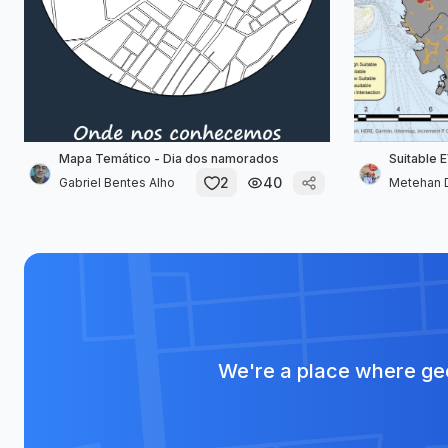
Mapa Temático - Dia dos namorados
Suitable 
2
40
Gabriel Bentes Alho
Metehan 
We're a place where geo