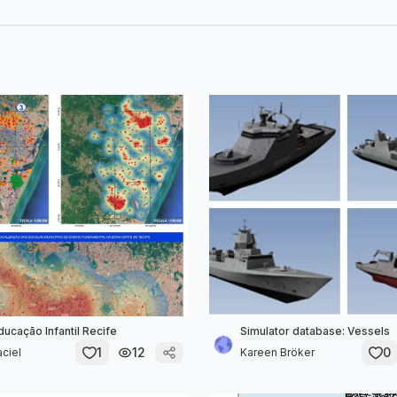
ducação Infantil Recife
Simulator database: Vessels
1
12
0
ciel
Kareen Bröker