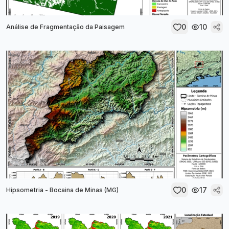
0
10
Análise de Fragmentação da Paisagem
0
17
Hipsometria - Bocaina de Minas (MG)