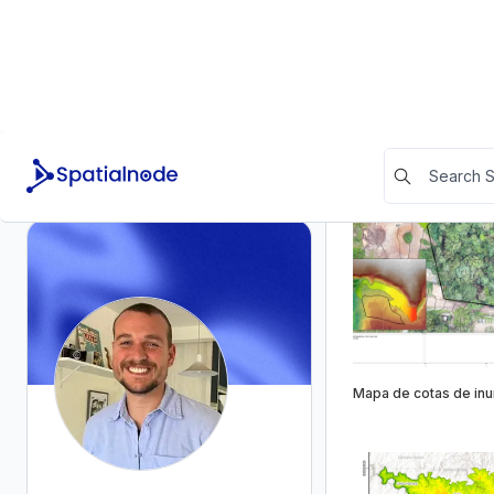
Ambiental
Mapa de fitofisionom
Brazil
Community Stats
Appreciations
Received
1
Given
0
Feedbacks
Received
0
Given
0
Mapa de cotas de in
Social links
LinkedIn