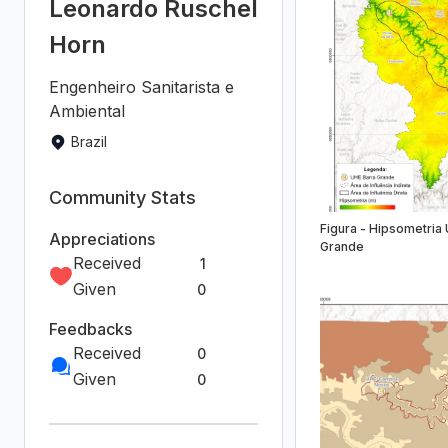
RSS Feed
Report
Join the
community!
Figura - Hipsometria
Grande
We're a place where
geospatial professionals
showcase their works
and discover
opportunities.
Sign Up for free