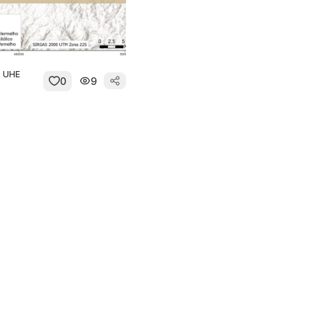
- UHE
0
9