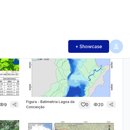
6
0
4
Uso e ocupação do solo
Figura - Batimetria Lagoa da
9
0
20
Conceição