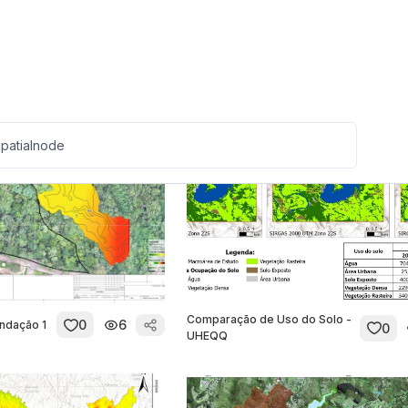
0
7
0
ias
Mapa de cota de inudação
Comparação de Uso do Solo -
0
6
undação 1
0
UHEQQ