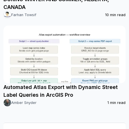
CANADA
Farhan Towsif
10
min read
Automated Atlas Export with Dynamic Street
Label Queries in ArcGIS Pro
Amber Snyder
1
min read