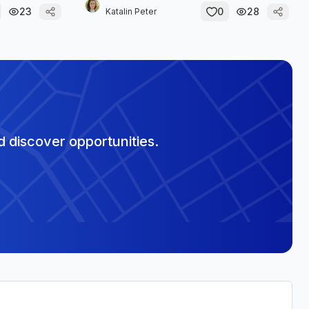
23
0
28
Katalin Peter
 discover opportunities.