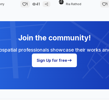
1
41
1
rry
Ria Rathod
Join the community!
spatial professionals showcase their works and
Sign Up for free