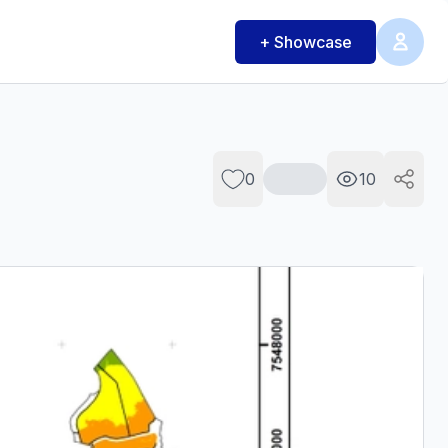
+ Showcase
0
10