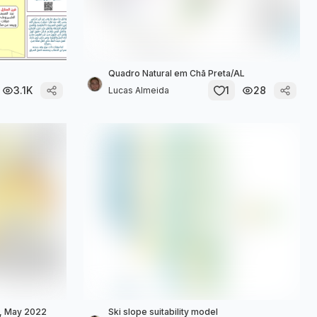
Quadro Natural em Chã Preta/AL
3.1K
1
28
Lucas Almeida
, May 2022
Ski slope suitability model