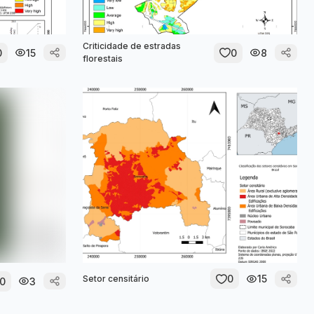
Criticidade de estradas
0
15
0
8
florestais
0
15
Setor censitário
0
3