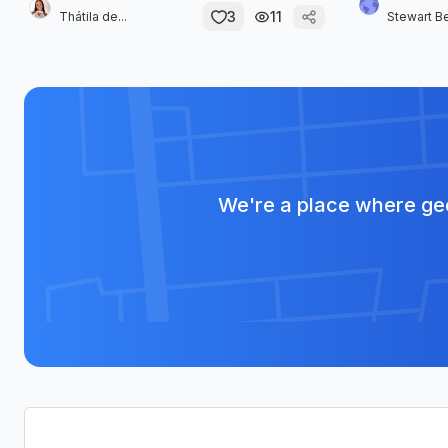
3
11
Thátila de...
Stewart Be
We're a place where geo