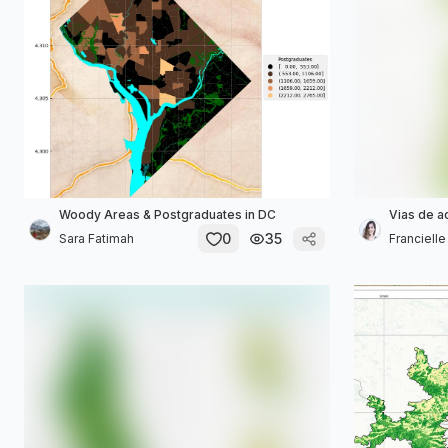
Woody Areas & Postgraduates in DC
Vias de a
0
35
Sara Fatimah
Franciell