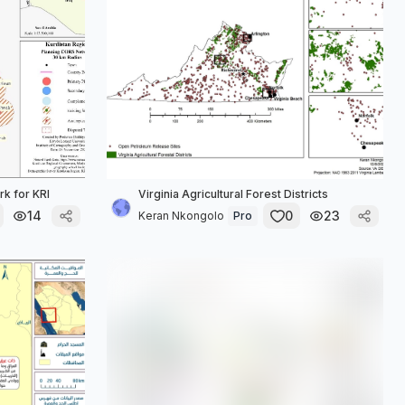
k for KRI
Virginia Agricultural Forest Districts
14
0
23
Keran Nkongolo
Pro