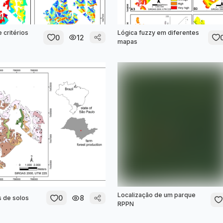
 critérios
Lógica fuzzy em diferentes
0
12
mapas
Localização de um parque
0
8
s de solos
RPPN