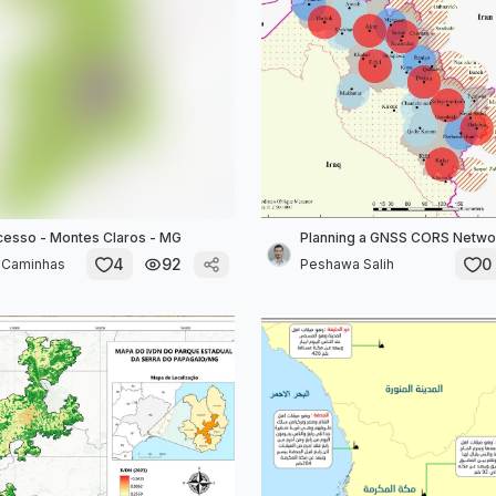
cesso - Montes Claros - MG
Planning a GNSS CORS Networ
4
92
0
e Caminhas
Peshawa Salih