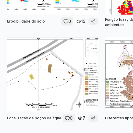
Função fuzzy de
0
15
Erodibilidade do solo
ambientais
0
7
Localização de poços de água
Diferentes tipo