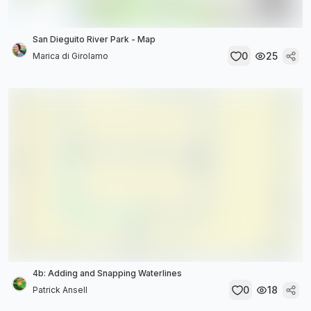
San Dieguito River Park - Map
0
25
Marica di Girolamo
4b: Adding and Snapping Waterlines
0
18
Patrick Ansell