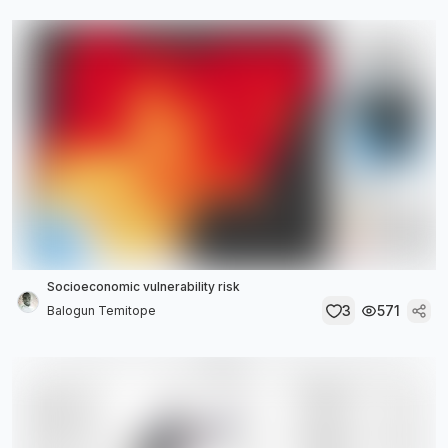
Socioeconomic vulnerability risk
3
571
Balogun Temitope