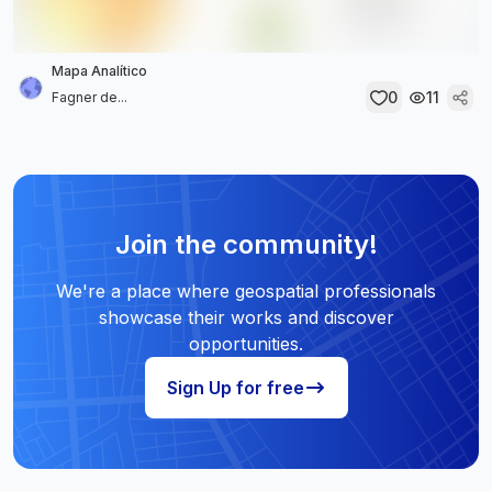
Mapa Analítico
0
11
Fagner de...
Join the community!
We're a place where geospatial professionals
showcase their works and discover
opportunities.
Sign Up for free