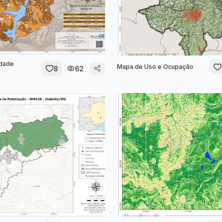
idade
Mapa de Uso e Ocupação
8
62