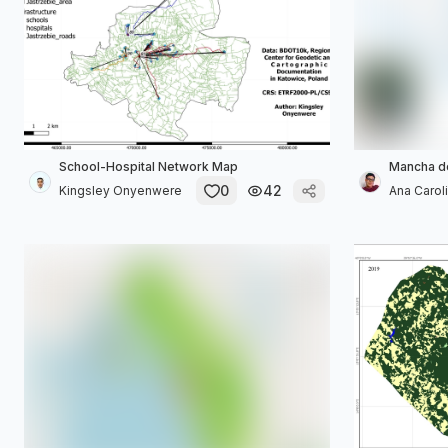
School-Hospital Network Map
Mancha d
0
42
Kingsley Onyenwere
Ana Caroli