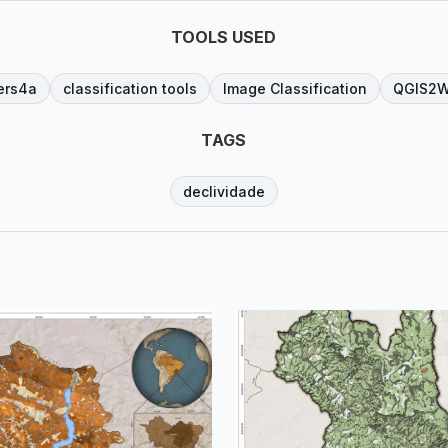
TOOLS USED
ers4a
classification tools
Image Classification
QGIS2
TAGS
declividade