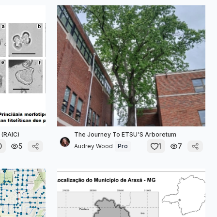
 (RAIC)
The Journey To ETSU'S Arboretum
0
5
1
7
Audrey Wood
Pro