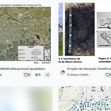
onWildfireResponseCapabilities
Projeto de Iniciação Cientifica
0
5
nk
Polliana Odeth...