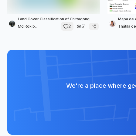
Land Cover Classification of Chittagong
Mapa de 
2
51
Md Rokib...
Thátila de.
We're a place where geo