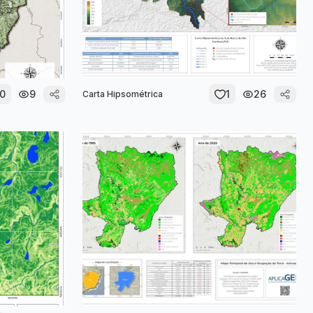
0
9
1
26
Carta Hipsométrica