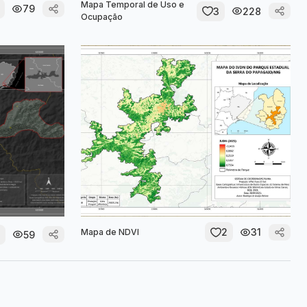
Mapa Temporal de Uso e
79
3
228
Ocupação
2
31
Mapa de NDVI
59