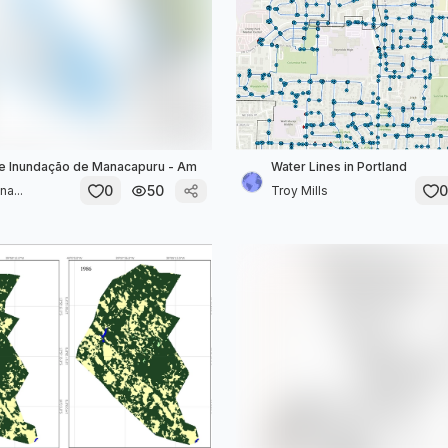
e Inundação de Manacapuru - Am
Water Lines in Portland
0
50
0
na...
Troy Mills