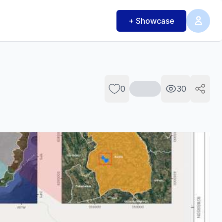
+ Showcase
0
30