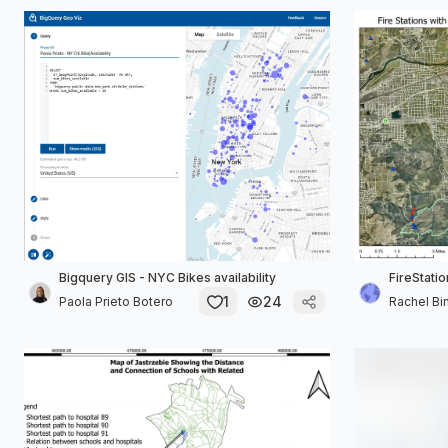
Bigquery GIS - NYC Bikes availability
FireStati
1
24
Paola Prieto Botero
Rachel Bi