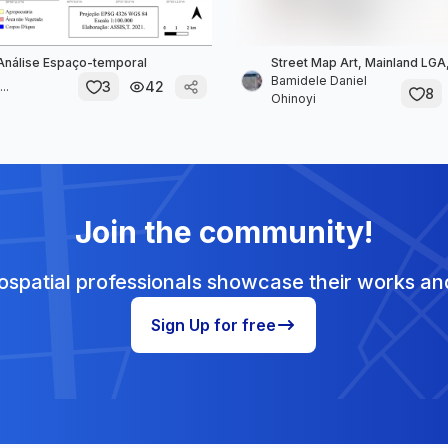
Análise Espaço-temporal
Street Map Art, Mainland LG
Bamidele Daniel
3
42
..
8
Ohinoyi
Join the community!
spatial professionals showcase their works and
Sign Up for free