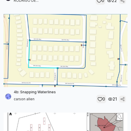
0
22
RODRIGO DE...
4b: Snapping Waterlines
0
21
carson allen