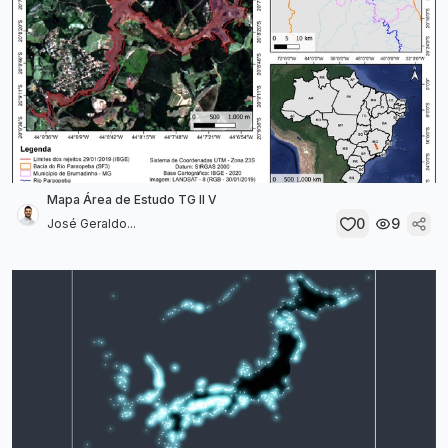
Mapa Área de Estudo TG II V
0
9
José Geraldo...