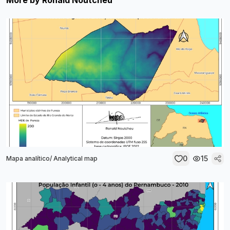
More by
Ronald Noutcheu
0
15
Mapa analítico/ Analytical map