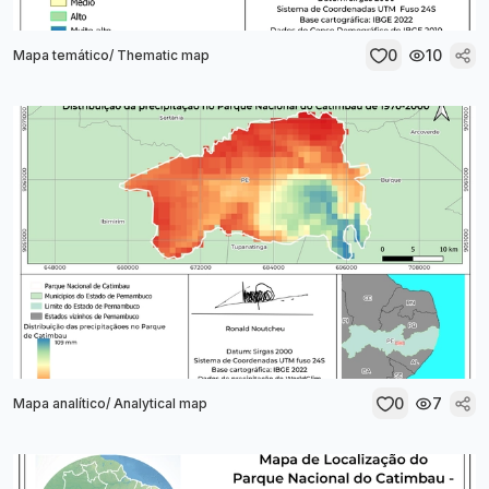
0
10
Mapa temático/ Thematic map
0
7
Mapa analítico/ Analytical map