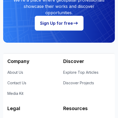
We're a place where geospatial professionals
showcase their works and discover
opportunities.
Sign Up for free
Company
Discover
About Us
Explore Top Articles
Contact Us
Discover Projects
Media Kit
Legal
Resources