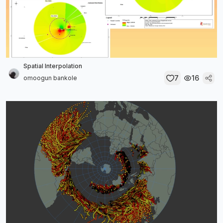
Spatial Interpolation
7
16
omoogun bankole