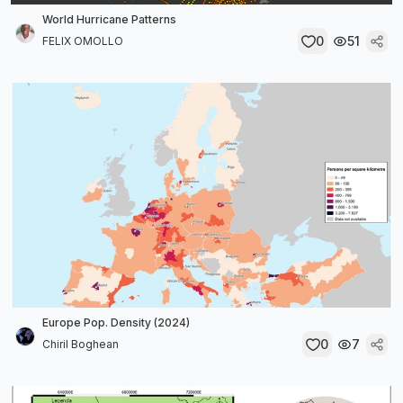
World Hurricane Patterns
0
51
FELIX OMOLLO
Europe Pop. Density (2024)
0
7
Chiril Boghean