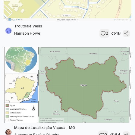
Troutdale Wells
0
16
Harrison Howe
Mapa de Localização Viçosa - MG
0
64
Alexandre Basílio Oliveira