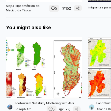
Mapa Hipsométrico do
Imigrantes para 
5
152
Maciço da Tijuca
You might also like
Ecotourism Suitabilty Modelling with AHP
Land Sur
5
1.7K
Joseph Aro
Ananda Ri