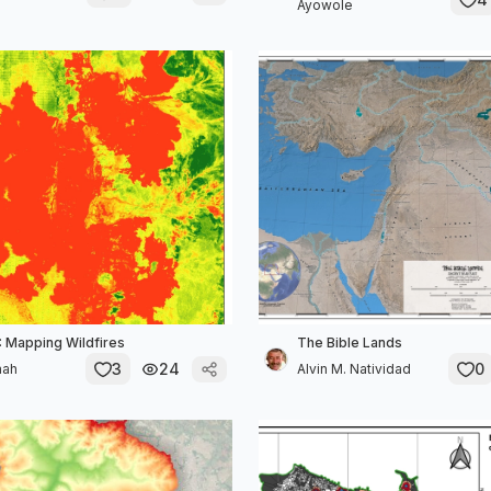
Ayowole
: Mapping Wildfires
The Bible Lands
3
24
0
mah
Alvin M. Natividad