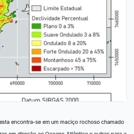
loresta encontra-se em um maciço rochoso chamado
tras em direção ao Oceano Atlântico e outras para a