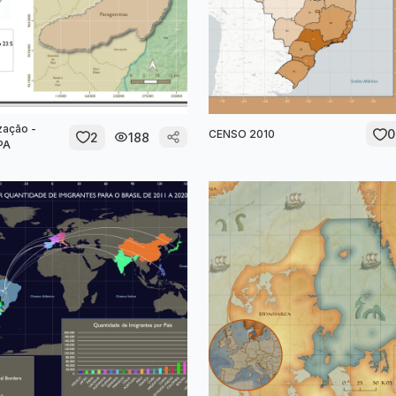
zação -
0
CENSO 2010
2
188
PA