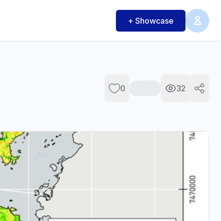
+ Showcase
0
32