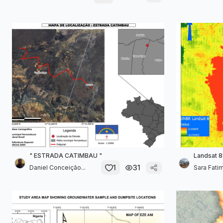
" ESTRADA CATIMBAU "
Landsat 8
1
31
Daniel Conceição...
Sara Fati