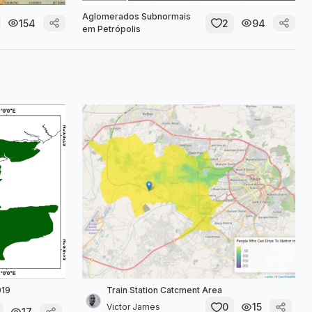
Aglomerados Subnormais
154
2
94
em Petrópolis
019
Train Station Catcment Area
0
15
Victor James
17