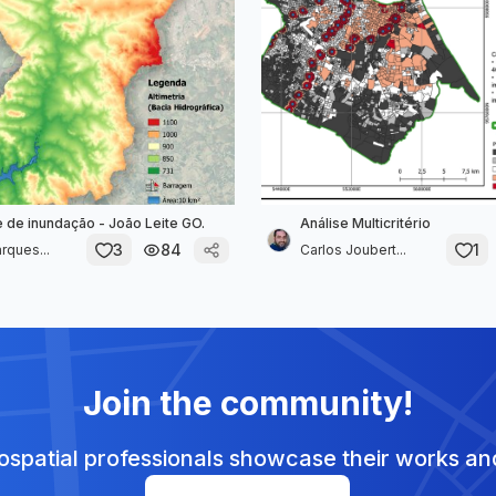
e de inundação - João Leite GO.
Análise Multicritério
3
84
1
rques...
Carlos Joubert...
Join the community!
spatial professionals showcase their works and