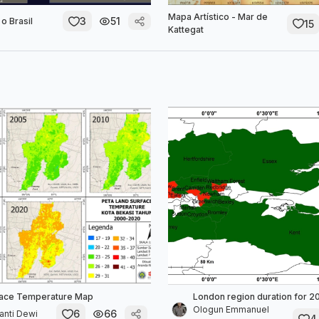
Mapa Artístico - Mar de
3
51
o Brasil
15
Kattegat
face Temperature Map
London region duration for 2
Ologun Emmanuel
6
66
anti Dewi
4