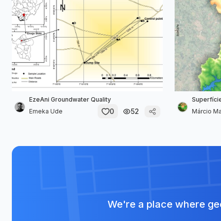
EzeAni Groundwater Quality
Superfíci
0
52
Emeka Ude
Márcio Ma
We're a place where geo