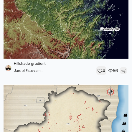
Hillshade gradient
4
56
Jardel Estevam...