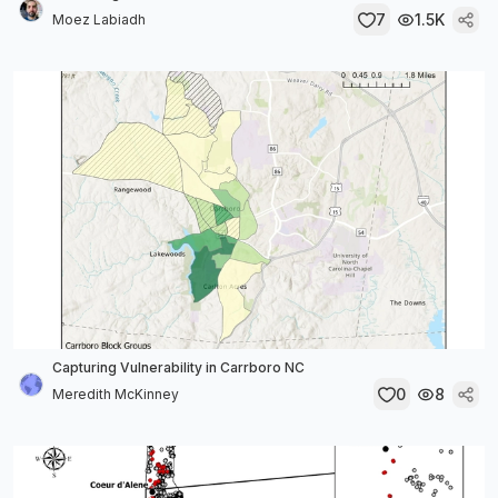
7
1.5K
Moez Labiadh
Capturing Vulnerability in Carrboro NC
0
8
Meredith McKinney