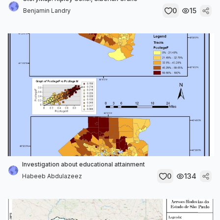
0
15
Benjamin Landry
Investigation about educational attainment
0
134
Habeeb Abdulazeez