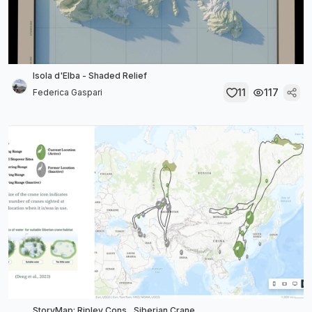
Isola d'Elba - Shaded Relief
11
117
Federica Gaspari
StoryMap: Ripley Cons., Siberian Crane