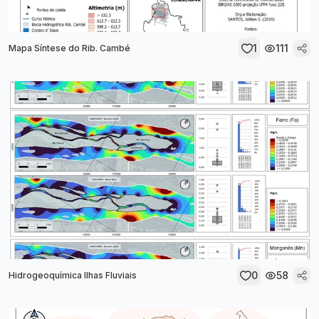
1
111
Mapa Síntese do Rib. Cambé
0
58
Hidrogeoquímica Ilhas Fluviais