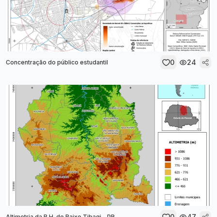
0
24
Concentração do público estudantil
0
47
Altimetria da B.H. do Baixo Tibagi - PR