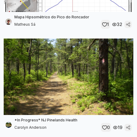
Mapa Hipsométrico do Pico do Roncador
1
32
Matheus Sá
*In Progress* NJ Pinelands Health
0
19
Carolyn Anderson