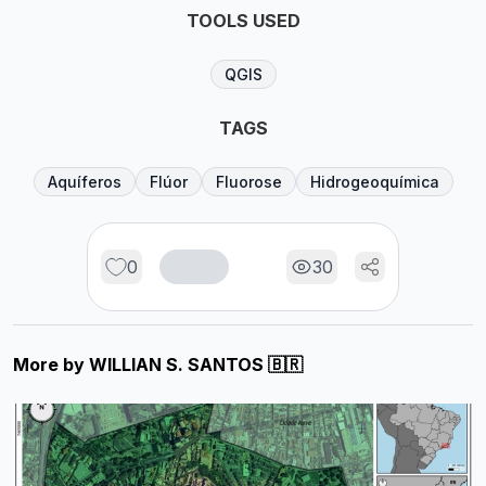
TOOLS USED
QGIS
TAGS
Aquíferos
Flúor
Fluorose
Hidrogeoquímica
0
30
More by
WILLIAN S. SANTOS 🇧🇷