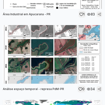
1
83
Área Industrial em Apucarana - PR
0
34
Análise espaço temporal - represa PdM-PR