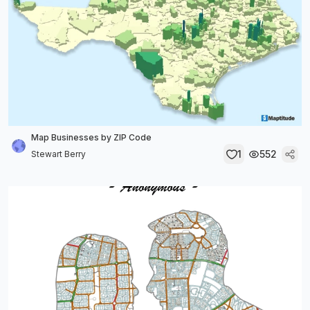
Map Businesses by ZIP Code
1
552
Stewart Berry