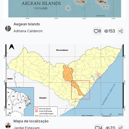
Aegean Islands
8
153
Adriana Calderon
Mapa de localização
4
70
Jardel Estevam...