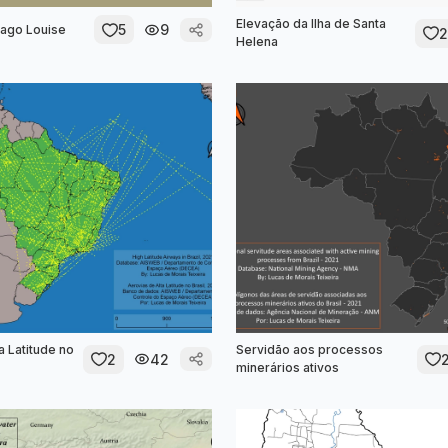
Elevação da Ilha de Santa
5
9
ago Louise
2
Helena
a Latitude no
Servidão aos processos
2
42
minerários ativos