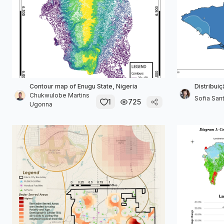
Contour map of Enugu State, Nigeria
Distribui
Chukwulobe Martins
Sofia San
1
725
Ugonna