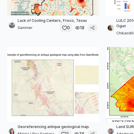
Lack of Cooling Centers, Frisco, Texas
LULC 201
Ogun
0
18
Sammer
Chikaodil
Georeferencing antique geological map.
Land SUR
2
76
Miriela Ulloa Santana
Adedoyin