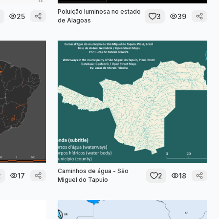
Poluição luminosa no estado
25
3
39
de Alagoas
Caminhos de água - São
2
17
2
18
Miguel do Tapuio