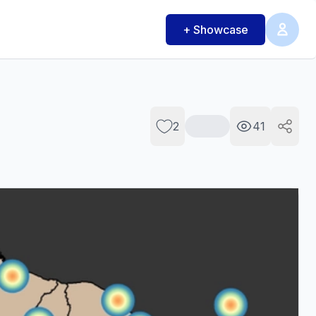
+ Showcase
2
41