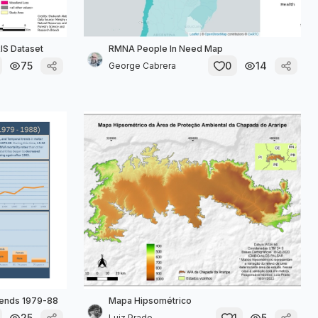
IS Dataset
RMNA People In Need Map
75
0
14
George Cabrera
rends 1979-88
Mapa Hipsométrico
25
1
5
Luiz Prado