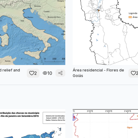
d relief and
Área residencial - Flores de
2
10
Goiás