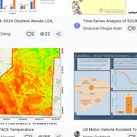
4-2024 Obafemi Awode LGA,
Time Series Analysis of SOLR
0
Shukurah Dhupe Alabi
2
22
i Deng
FACE Temperature
US Motor Vehicle Accident T
2
166
1
 Ajeyomi
Henry Paddock