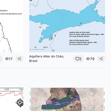
Aquífero Alter do Chão,
2
17
2
79
Brasil