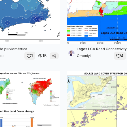
ção pluviométrica
Lagos LGA Road Connectivity
1
15
4
tos
Omoniyi