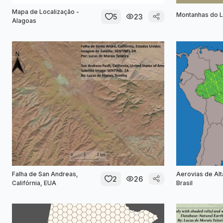
Mapa de Localização -
Montanhas do L
5
23
Alagoas
Falha de San Andreas,
Aerovias de Alt
2
26
Califórnia, EUA
Brasil