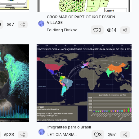
CROP MAP OF PART OF IKOT ESSIEN
VILLAGE
0
7
0
14
Edidiong Ekrikpo
Imigrantes para o Brasil
23
3
51
LETICIA MARIA...