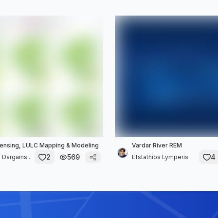
ensing, LULC Mapping & Modeling
Vardar River REM
2
569
4
 Dargains...
Efstathios Lymperis