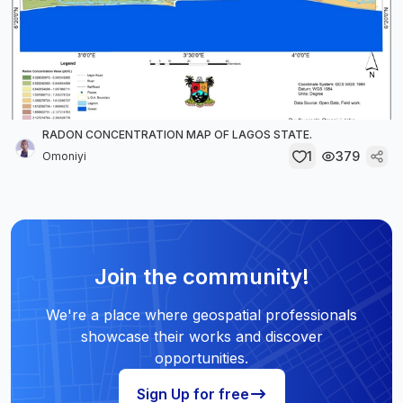
RADON CONCENTRATION MAP OF LAGOS STATE.
1
379
Omoniyi
Join the community!
We're a place where geospatial professionals
showcase their works and discover
opportunities.
Sign Up for free