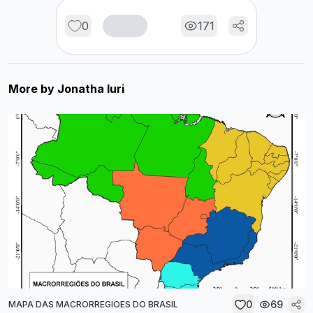
0
171
More by
Jonatha Iuri
0
69
MAPA DAS MACRORREGIOES DO BRASIL