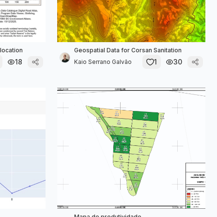
location
Geospatial Data for Corsan Sanitation
18
1
30
Kaio Serrano Galvão
Mapa de produtividade