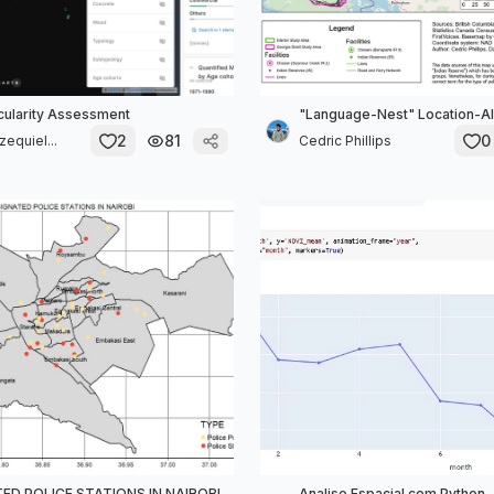
cularity Assessment
"Language-Nest" Location-Al
2
81
0
equiel...
Cedric Phillips
ED POLICE STATIONS IN NAIROBI
Analise Espacial com Python