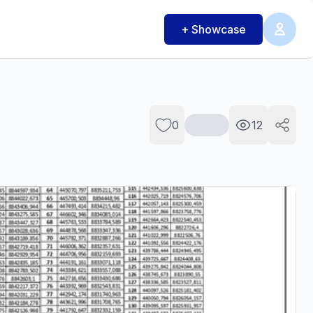
+ Showcase
0
12