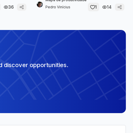
36
1
14
Pedro Vinícius
 discover opportunities.