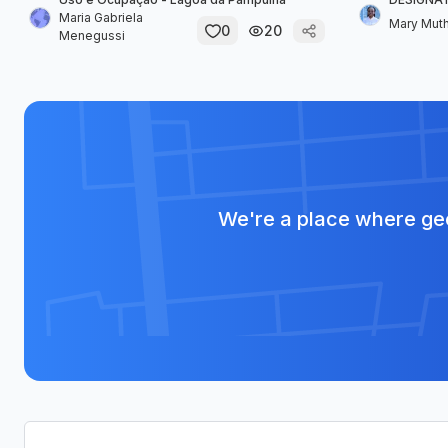
Maria Gabriela
Mary Mut
0
20
Menegussi
We're a place where geo