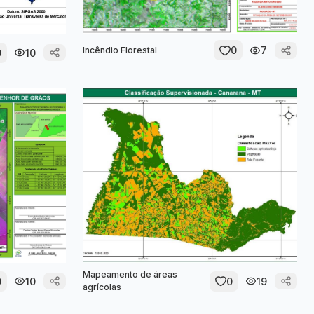
0
7
Incêndio Florestal
0
10
Mapeamento de áreas
0
10
0
19
agrícolas