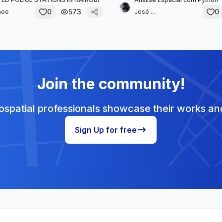
0
573
0
hee
José ...
Join the community!
spatial professionals showcase their works and
Sign Up for free