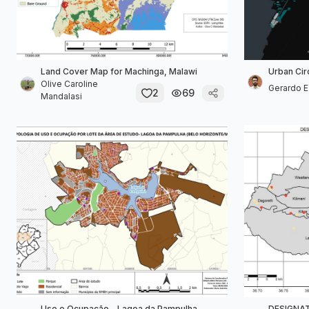
Land Cover Map for Machinga, Malawi
Urban Cir
Olive Caroline
Gerardo Ez
2
69
Mandalasi
Uso e Ocupação - Lagoa da Pampulha
DESIGNAT