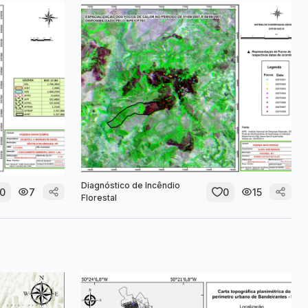
Diagnóstico de Incêndio
0
7
0
15
Florestal