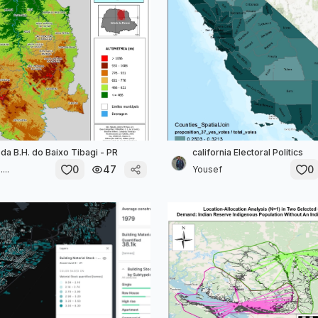
 da B.H. do Baixo Tibagi - PR
california Electoral Politics
0
47
0
...
Yousef