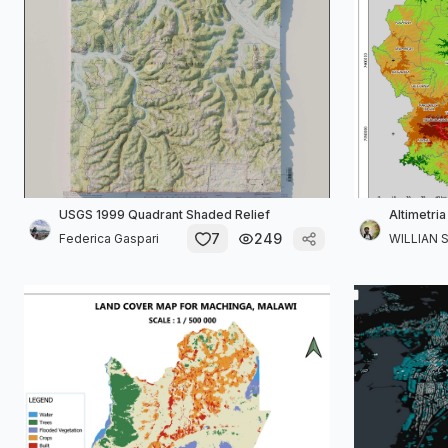
USGS 1999 Quadrant Shaded Relief
Altimetria
7
249
Federica Gaspari
WILLIAN S.