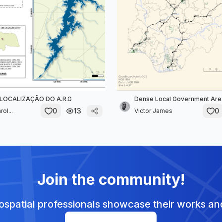
LOCALIZAÇÃO DO A.R.G
Dense Local Government Area
0
13
0
ol...
Victor James
Join the community!
spatial professionals showcase their works and