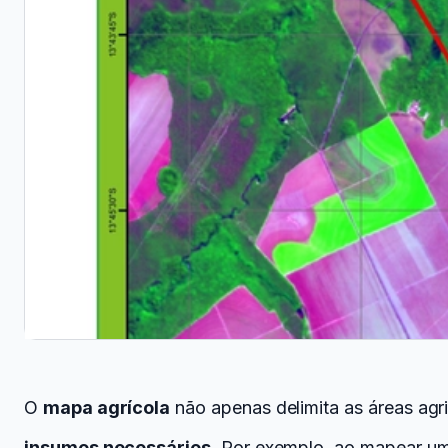
O
mapa agrícola
não apenas delimita as áreas agr
insumos necessários
. Por exemplo, ao mapear u