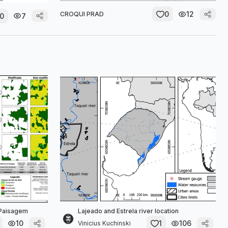
0
12
CROQUI PRAD
0
7
 Paisagem
Lajeado and Estrela river location
10
1
106
Vinicius Kuchinski