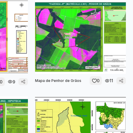
0
11
Mapa de Penhor de Grãos
0
9