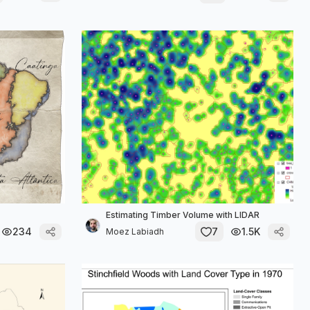
Estimating Timber Volume with LIDAR
234
7
1.5K
Moez Labiadh