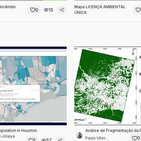
Incêndio
Mapa LICENÇA AMBIENTAL
0
15
ÚNICA
opulation in Houston.
Análise de Fragmentação da
 Jolaiya
0
Paulo Vitor...
1
57