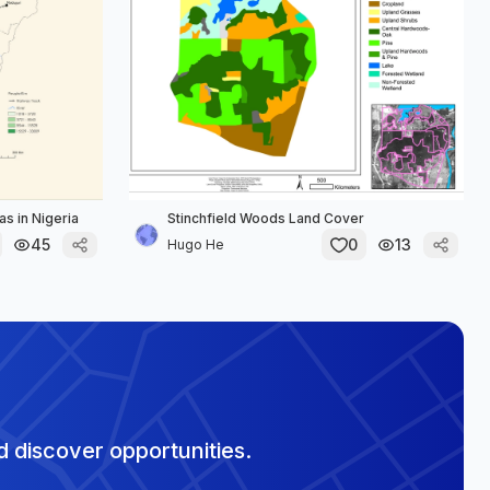
s in Nigeria
Stinchfield Woods Land Cover
45
0
13
Hugo He
 discover opportunities.