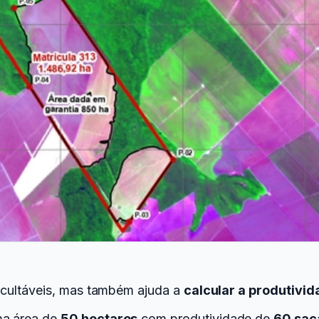
icultáveis, mas também ajuda a
calcular a produtivi
ma área de
50 hectares
com produtividade de
60 sac