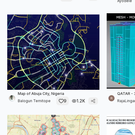
Ayodele
Map of Abuja City, Nigeria
QATAR - 
9
1.2K
Balogun Temitope
RajaLing