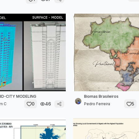
3D-CITY MODELING
Biomas Brasileiros
0
46
5
am C
Pedro Ferreira