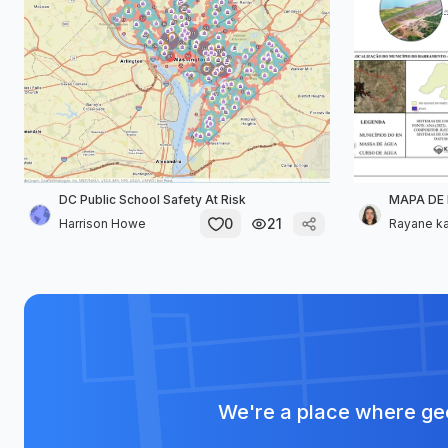
DC Public School Safety At Risk
MAPA DE 
0
21
Harrison Howe
Rayane kar
We're a place where geo