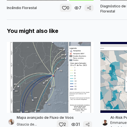
Diagnóstico de 
0
7
Incêndio Florestal
Florestal
You might also like
Mapa avançado de Fluxo de Voos
At-Risk P
Emmanuel
2
31
Glaucia de...