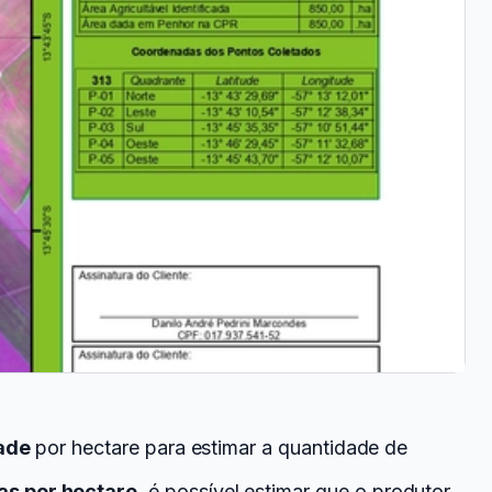
dade
por hectare para estimar a quantidade de
as por hectare
, é possível estimar que o produtor