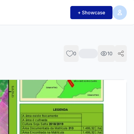
+ Showcase
0
10