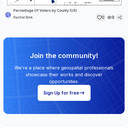
Percentage Of Voters by County (US)
0
9
Rachel Bink
Join the community!
We're a place where geospatial professionals
showcase their works and discover
opportunities.
Sign Up for free