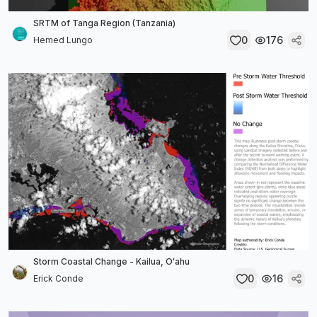
SRTM of Tanga Region (Tanzania)
0
176
Hemed Lungo
Storm Coastal Change - Kailua, Oʻahu
0
16
Erick Conde