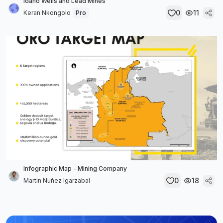
Idaho Wells and Lead Mines
0
11
Keran Nkongolo
Pro
Infographic Map - Mining Company
0
18
Martin Nuñez Igarzabal