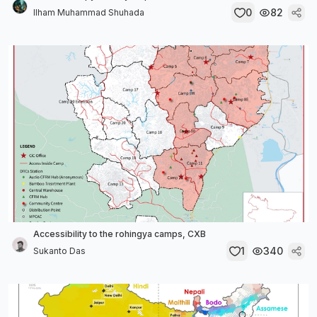
0
82
Ilham Muhammad Shuhada
Accessibility to the rohingya camps, CXB
1
340
Sukanto Das