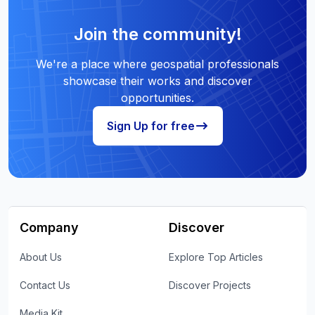
Join the community!
We're a place where geospatial professionals
showcase their works and discover
opportunities.
Sign Up for free
Company
Discover
About Us
Explore Top Articles
Contact Us
Discover Projects
Media Kit