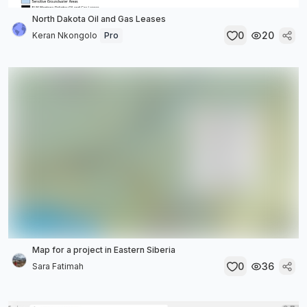
North Dakota Oil and Gas Leases
0
20
Keran Nkongolo
Pro
Map for a project in Eastern Siberia
0
36
Sara Fatimah