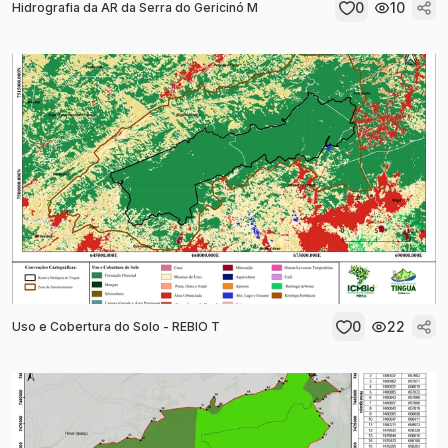
0
10
Hidrografia da AR da Serra do Gericinó M
0
22
Uso e Cobertura do Solo - REBIO T