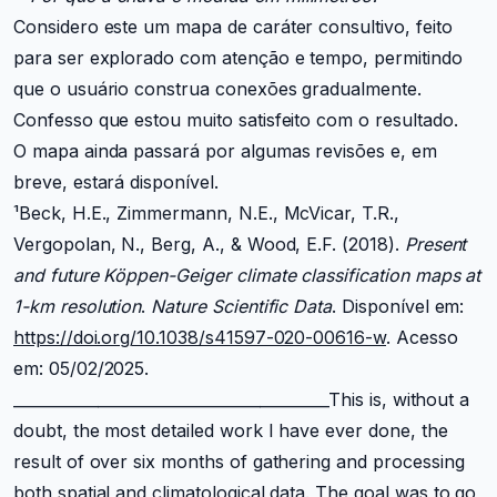
Considero este um mapa de caráter consultivo, feito
para ser explorado com atenção e tempo, permitindo
que o usuário construa conexões gradualmente.
Confesso que estou muito satisfeito com o resultado.
O mapa ainda passará por algumas revisões e, em
breve, estará disponível.
¹Beck, H.E., Zimmermann, N.E., McVicar, T.R.,
Vergopolan, N., Berg, A., & Wood, E.F. (2018).
Present
and future Köppen-Geiger climate classification maps at
1-km resolution
.
Nature Scientific Data
. Disponível em:
https://doi.org/10.1038/s41597-020-00616-w
. Acesso
em: 05/02/2025.
_________________________________________This is, without a
doubt, the most detailed work I have ever done, the
result of over six months of gathering and processing
both spatial and climatological data. The goal was to go