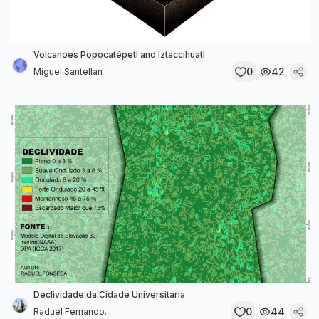
Volcanoes Popocatépetl and Iztaccíhuatl
0
42
Miguel Santellan
Declividade da Cidade Universitária
0
44
Raduel Fernando...