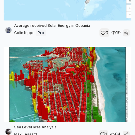
Average received Solar Energy in Oceania
0
19
Colin Kippe
Pro
Sea Level Rise Analysis
1
64
Max Lessard