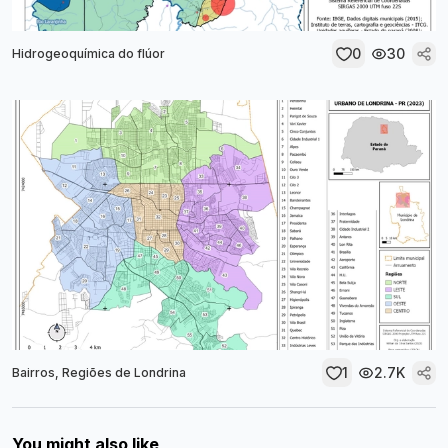
0
30
Hidrogeoquímica do flúor
1
2.7K
Bairros, Regiões de Londrina
You might also like