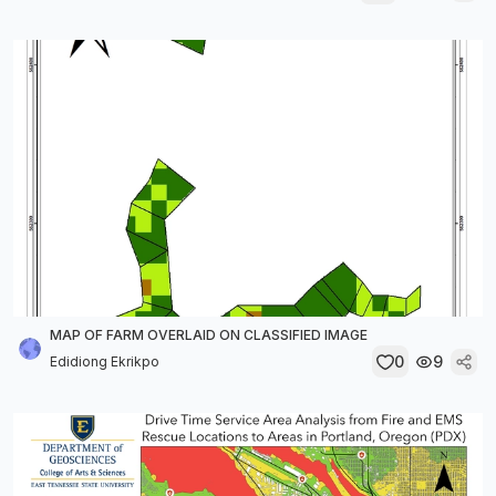
MAP OF FARM OVERLAID ON CLASSIFIED IMAGE
0
9
Edidiong Ekrikpo