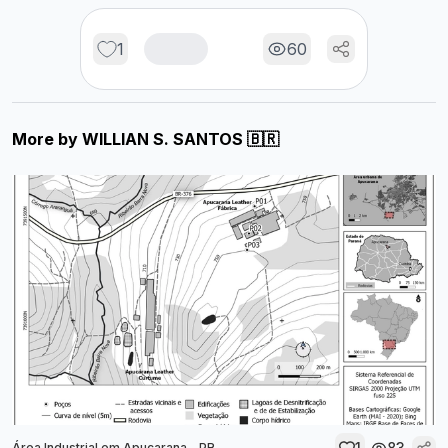
1
60
More by
WILLIAN S. SANTOS 🇧🇷
1
83
Área Industrial em Apucarana - PR