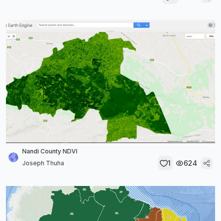
Nandi County NDVI
1
624
Joseph Thuha