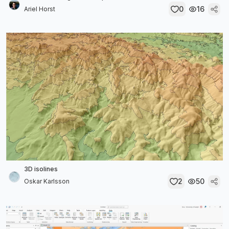
0
16
Ariel Horst
3D isolines
2
50
Oskar Karlsson