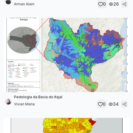
0
26
Arman Alam
Pedologia da Bacia do Itajaí
0
34
Vivian Maria