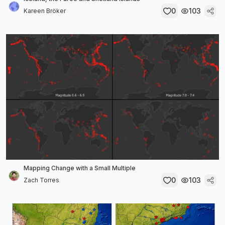
0
103
Kareen Bröker
Mapping Change with a Small Multiple
0
103
Zach Torres