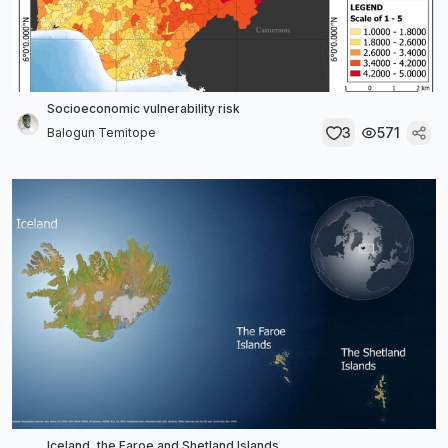
Socioeconomic vulnerability risk
3
571
Balogun Temitope
Iceland, the Faroe and Shetland Islands