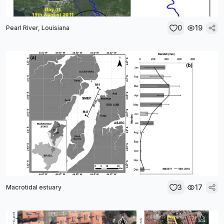
0
19
Pearl River, Louisiana
3
17
Macrotidal estuary