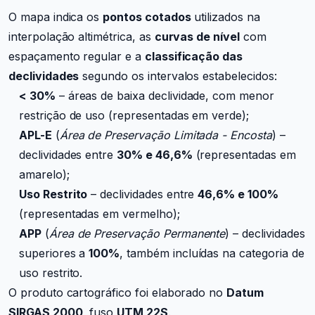
O mapa indica os
pontos cotados
utilizados na
interpolação altimétrica, as
curvas de nível
com
espaçamento regular e a
classificação das
declividades
segundo os intervalos estabelecidos:
< 30%
– áreas de baixa declividade, com menor
restrição de uso (representadas em verde);
APL-E
(
Área de Preservação Limitada - Encosta
) –
declividades entre
30% e 46,6%
(representadas em
amarelo);
Uso Restrito
– declividades entre
46,6% e 100%
(representadas em vermelho);
APP
(
Área de Preservação Permanente
) – declividades
superiores a
100%
, também incluídas na categoria de
uso restrito.
O produto cartográfico foi elaborado no
Datum
SIRGAS 2000
, fuso
UTM 22S
.