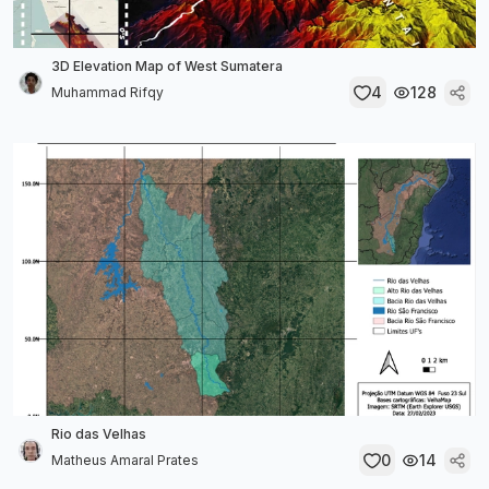
3D Elevation Map of West Sumatera
4
128
Muhammad Rifqy
Rio das Velhas
0
14
Matheus Amaral Prates